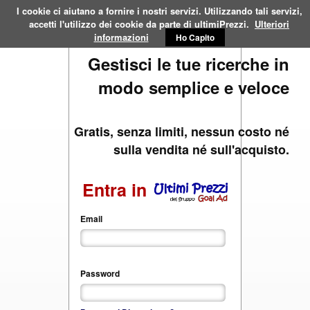
☰
I cookie ci aiutano a fornire i nostri servizi. Utilizzando tali servizi,
accetti l'utilizzo dei cookie da parte di ultimiPrezzi.
Ulteriori
informazioni
Ho Capito
Ricerca
Offerte
il mio Negozio
Gestisci le tue ricerche in
i miei Annunci
Ricerche Salvate
modo semplice e veloce
Preferiti
Gratis, senza limiti, nessun costo né
sulla vendita né sull'acquisto.
Entra in
Email
Password